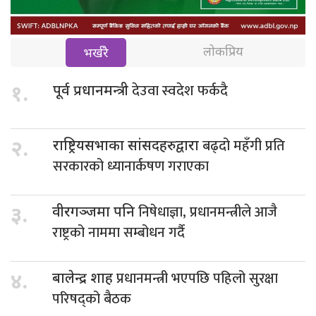
लोकप्रिय
भर्खरै
देउवा स्वदेश फर्कदै
१.
पूर्व प्रधानमन्त्री
बढ्दो महँगी प्रति
२.
राष्ट्रियसभाका सांसदहरुद्वारा
सरकारको ध्यानार्कषण गराएका
निषेधाज्ञा, प्रधानमन्त्रीले आजै
३.
वीरगञ्जमा पनि
राष्ट्रको नाममा सम्बोधन गर्दै
प्रधानमन्त्री भएपछि पहिलो सुरक्षा
४.
बालेन्द्र शाह
परिषद्को बैठक