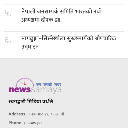
समिति भारतको नयाँ
५.
नेपाली जनसम्पर्क
अध्यक्षमा दीपक झा
औपचारिक
६.
नागढुङ्गा–सिस्नेखोला सुरुङमार्गको
उद्घाटन
स्वर्गद्वारी मिडिया प्रा.लि
Address
: अनामनगर-२९, काठमाडौ
Phone
:
१–५७०५३४६