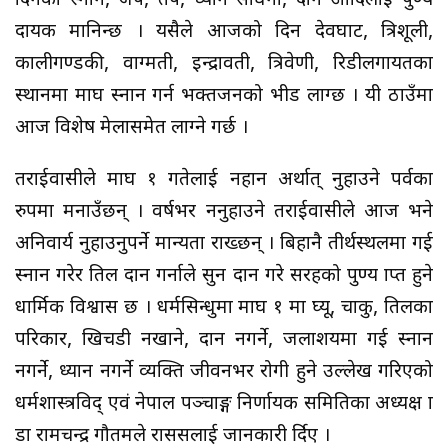
दिनको स्नान, जप, तप, ध्यान साधना, दान आदिलाई पुण्य
दायक मानिन्छ । यसैले आजको दिन देवघाट, त्रिशूली,
कालीगण्डकी, वाग्मती, इन्द्रावती, त्रिवेणी, रिडीलगायतका
स्थानमा माघ स्नान गर्न भक्तजनको भीड लाग्छ । यी ठाउँमा
आज विशेष मेलासमेत लाग्ने गर्छ ।
तराईवासीले माघ १ गतेलाई नहान अर्थात् नुहाउने पर्वका
रुपमा मनाउँछन् । वर्षभर ननुहाउने तराईवासीले आज भने
अनिवार्य नुहाउनुपर्ने मान्यता राख्छन् । बिहानै तीर्थस्थलमा गई
स्नान गरेर तिल दान गर्नाले सुन दान गरे सरहको पुण्य प्राप्त हुने
धार्मिक विश्वास छ । धर्मसिन्धुमा माघ १ मा घ्यू, चाकु, तिलका
परिकार, खिचडी नखाने, दान नगर्ने, जलाशयमा गई स्नान
नगर्ने, ध्यान नगर्ने व्यक्ति जीवनभर रोगी हुने उल्लेख गरिएको
धर्मशास्त्रविद् एवं नेपाल पञ्चाङ्ग निर्णायक समितिका अध्यक्ष प्रा
डा रामचन्द्र गौतमले राससलाई जानकारी र्दिए ।