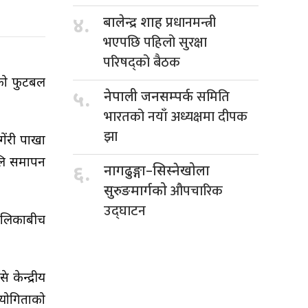
प्रधानमन्त्री
४.
बालेन्द्र शाह
भएपछि पहिलो सुरक्षा
परिषद्को बैठक
भएको फुटबल
समिति
५.
नेपाली जनसम्पर्क
भारतको नयाँ अध्यक्षमा दीपक
झा
ेंरी पाखा
ोलि समापन
६.
नागढुङ्गा–सिस्नेखोला
औपचारिक
सुरुङमार्गको
उद्घाटन
पालिकाबीच
केन्द्रीय
तियोगिताको