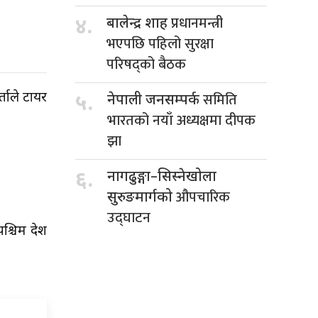
प्रधानमन्त्री
४.
बालेन्द्र शाह
भएपछि पहिलो सुरक्षा
परिषद्को बैठक
समिति
ताले टायर
५.
नेपाली जनसम्पर्क
भारतको नयाँ अध्यक्षमा दीपक
झा
६.
नागढुङ्गा–सिस्नेखोला
औपचारिक
सुरुङमार्गको
उद्घाटन
चिम प्रदेश