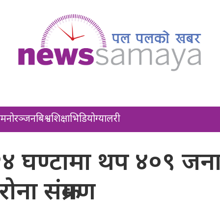
ल
मनोरञ्जन
बिश्व
शिक्षा
भिडियो
ग्यालरी
२४ घण्टामा थप ४०९ जन
ोना संक्रमण