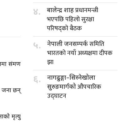
प्रधानमन्त्री
४.
बालेन्द्र शाह
भएपछि पहिलो सुरक्षा
परिषद्को बैठक
समिति
५.
नेपाली जनसम्पर्क
भारतको नयाँ अध्यक्षमा दीपक
झा
ा संक्रमण
६.
नागढुङ्गा–सिस्नेखोला
औपचारिक
सुरुङमार्गको
२५ जना छन्
उद्घाटन
को मृत्यु