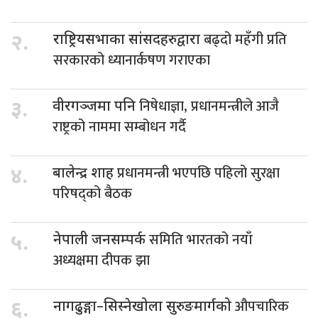
बढ्दो महँगी प्रति
२.
राष्ट्रियसभाका सांसदहरुद्वारा
सरकारको ध्यानार्कषण गराएका
निषेधाज्ञा, प्रधानमन्त्रीले आजै
३.
वीरगञ्जमा पनि
राष्ट्रको नाममा सम्बोधन गर्दै
प्रधानमन्त्री भएपछि पहिलो सुरक्षा
४.
बालेन्द्र शाह
परिषद्को बैठक
समिति भारतको नयाँ
५.
नेपाली जनसम्पर्क
अध्यक्षमा दीपक झा
औपचारिक
६.
नागढुङ्गा–सिस्नेखोला सुरुङमार्गको