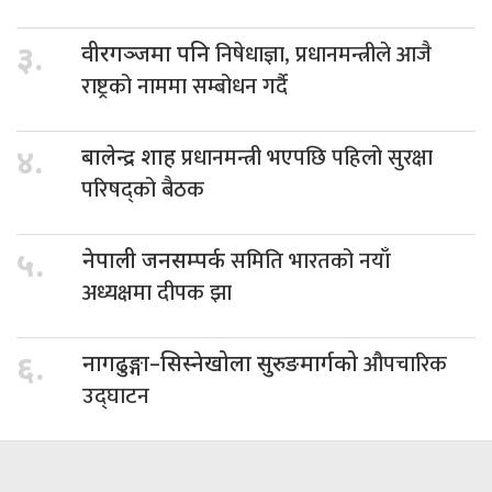
निषेधाज्ञा, प्रधानमन्त्रीले आजै
३.
वीरगञ्जमा पनि
राष्ट्रको नाममा सम्बोधन गर्दै
प्रधानमन्त्री भएपछि पहिलो सुरक्षा
४.
बालेन्द्र शाह
परिषद्को बैठक
समिति भारतको नयाँ
५.
नेपाली जनसम्पर्क
अध्यक्षमा दीपक झा
औपचारिक
६.
नागढुङ्गा–सिस्नेखोला सुरुङमार्गको
उद्घाटन