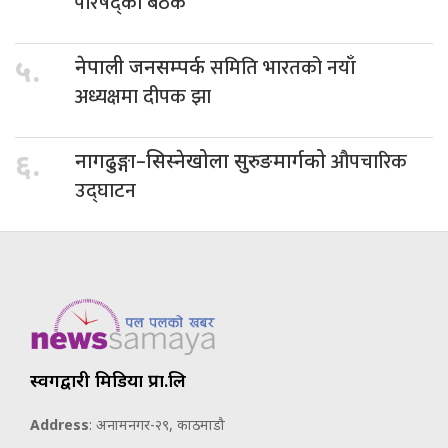
परिषद्को बैठक
समिति भारतको नयाँ
५.
नेपाली जनसम्पर्क
अध्यक्षमा दीपक झा
औपचारिक
६.
नागढुङ्गा–सिस्नेखोला सुरुङमार्गको
उद्घाटन
स्वर्गद्वारी मिडिया प्रा.लि
Address
: अनामनगर-२९, काठमाडौ