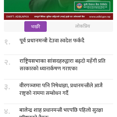
लोकप्रिय
भर्खरै
देउवा स्वदेश फर्कदै
१.
पूर्व प्रधानमन्त्री
बढ्दो महँगी प्रति
२.
राष्ट्रियसभाका सांसदहरुद्वारा
सरकारको ध्यानार्कषण गराएका
निषेधाज्ञा, प्रधानमन्त्रीले आजै
३.
वीरगञ्जमा पनि
राष्ट्रको नाममा सम्बोधन गर्दै
प्रधानमन्त्री भएपछि पहिलो सुरक्षा
४.
बालेन्द्र शाह