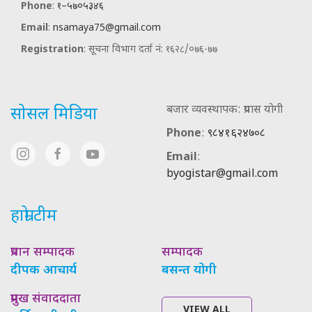
Phone
:
१–५७०५३४६
Email
:
nsamaya75@gmail.com
Registration
: सूचना विभाग दर्ता नं: १६२८/०७६-७७
बजार व्यवस्थापक: प्रयास योगी
सोसल मिडिया
Phone
:
९८४१६२४७०८
Email
:
byogistar@gmail.com
हाम्रो टीम
प्रधान सम्पादक
सम्पादक
दीपक आचार्य
बसन्त योगी
प्रमुख संवाददाता
VIEW ALL