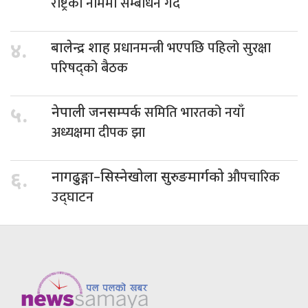
राष्ट्रको नाममा सम्बोधन गर्दै
प्रधानमन्त्री भएपछि पहिलो सुरक्षा
४.
बालेन्द्र शाह
परिषद्को बैठक
समिति भारतको नयाँ
५.
नेपाली जनसम्पर्क
अध्यक्षमा दीपक झा
औपचारिक
६.
नागढुङ्गा–सिस्नेखोला सुरुङमार्गको
उद्घाटन