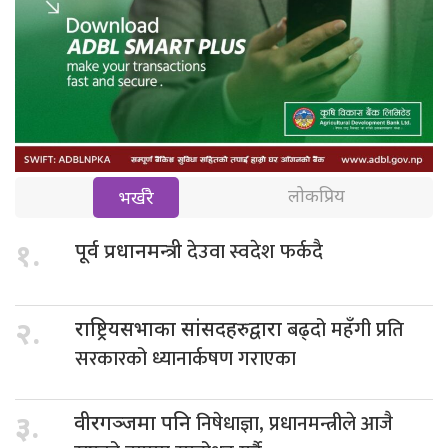
लोकप्रिय
भर्खरै
देउवा स्वदेश फर्कदै
१.
पूर्व प्रधानमन्त्री
बढ्दो महँगी प्रति
२.
राष्ट्रियसभाका सांसदहरुद्वारा
सरकारको ध्यानार्कषण गराएका
निषेधाज्ञा, प्रधानमन्त्रीले आजै
३.
वीरगञ्जमा पनि