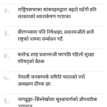
बढ्दो महँगी प्रति
२.
राष्ट्रियसभाका सांसदहरुद्वारा
सरकारको ध्यानार्कषण गराएका
निषेधाज्ञा, प्रधानमन्त्रीले आजै
३.
वीरगञ्जमा पनि
राष्ट्रको नाममा सम्बोधन गर्दै
प्रधानमन्त्री भएपछि पहिलो सुरक्षा
४.
बालेन्द्र शाह
परिषद्को बैठक
समिति भारतको नयाँ
५.
नेपाली जनसम्पर्क
अध्यक्षमा दीपक झा
औपचारिक
६.
नागढुङ्गा–सिस्नेखोला सुरुङमार्गको
उद्घाटन