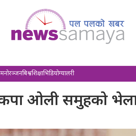
ल
मनोरञ्जन
बिश्व
शिक्षा
भिडियो
ग्यालरी
ा नेकपा ओली समुहको भेल