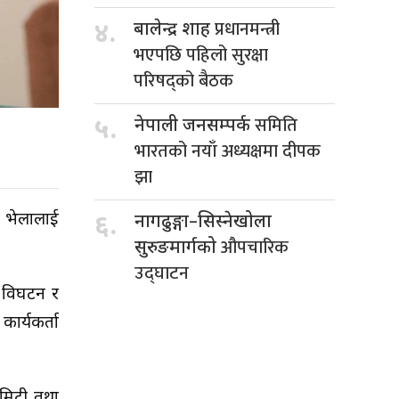
प्रधानमन्त्री
४.
बालेन्द्र शाह
भएपछि पहिलो सुरक्षा
परिषद्को बैठक
समिति
५.
नेपाली जनसम्पर्क
भारतको नयाँ अध्यक्षमा दीपक
झा
ो भेलालाई
६.
नागढुङ्गा–सिस्नेखोला
औपचारिक
सुरुङमार्गको
उद्घाटन
द विघटन र
ार्यकर्ता
कमिटी तथा