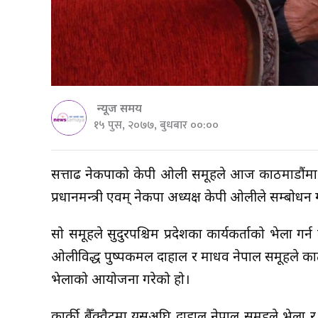
न्यूज समय
१५ पुस, २०७७, बुधबार ००:००
सत्तारुढ नेकपाको केपी ओली समूहले आज काठमाडौंमा का
प्रधानमन्त्री एवम् नेकपा अध्यक्ष केपी ओलीले सम्बोधन गर
सो समूहले सुदुरपश्चिम प्रदेशका कार्यकर्ताको भेला 
ओलीविरुद्ध पुष्पकमल दाहाल र माधव नेपाल समूहले काठम
भेलाको आयोजना गरेको हो।
कार्की बैँक्वैटमा यसअघि दाहाल नेपाल समूहले भेला र 