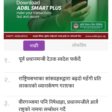
लोकप्रिय
भर्खरै
देउवा स्वदेश फर्कदै
१.
पूर्व प्रधानमन्त्री
बढ्दो महँगी प्रति
२.
राष्ट्रियसभाका सांसदहरुद्वारा
सरकारको ध्यानार्कषण गराएका
निषेधाज्ञा, प्रधानमन्त्रीले आजै
३.
वीरगञ्जमा पनि
राष्ट्रको नाममा सम्बोधन गर्दै