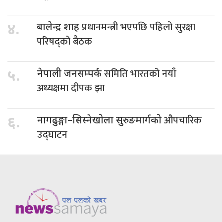
प्रधानमन्त्री भएपछि पहिलो सुरक्षा
४.
बालेन्द्र शाह
परिषद्को बैठक
समिति भारतको नयाँ
५.
नेपाली जनसम्पर्क
अध्यक्षमा दीपक झा
औपचारिक
६.
नागढुङ्गा–सिस्नेखोला सुरुङमार्गको
उद्घाटन