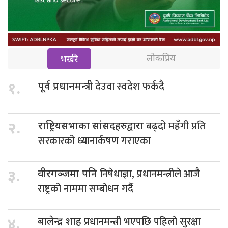
लोकप्रिय
भर्खरै
देउवा स्वदेश फर्कदै
१.
पूर्व प्रधानमन्त्री
बढ्दो महँगी प्रति
२.
राष्ट्रियसभाका सांसदहरुद्वारा
सरकारको ध्यानार्कषण गराएका
निषेधाज्ञा, प्रधानमन्त्रीले आजै
३.
वीरगञ्जमा पनि
राष्ट्रको नाममा सम्बोधन गर्दै
प्रधानमन्त्री भएपछि पहिलो सुरक्षा
४.
बालेन्द्र शाह