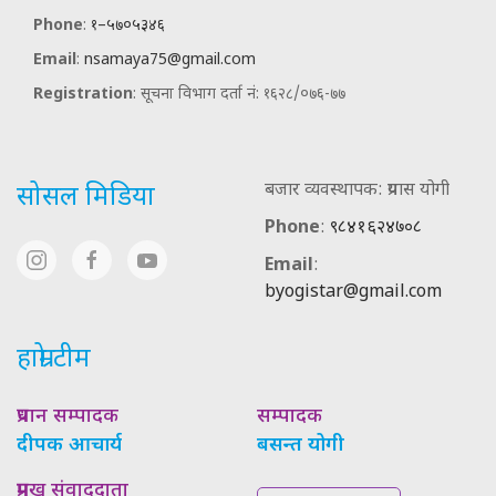
Phone
:
१–५७०५३४६
Email
:
nsamaya75@gmail.com
Registration
: सूचना विभाग दर्ता नं: १६२८/०७६-७७
बजार व्यवस्थापक: प्रयास योगी
सोसल मिडिया
Phone
:
९८४१६२४७०८
Email
:
byogistar@gmail.com
हाम्रो टीम
प्रधान सम्पादक
सम्पादक
दीपक आचार्य
बसन्त योगी
प्रमुख संवाददाता