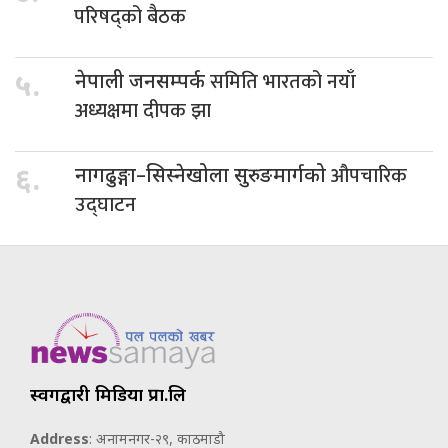
परिषद्को बैठक
समिति भारतको नयाँ
५.
नेपाली जनसम्पर्क
अध्यक्षमा दीपक झा
औपचारिक
६.
नागढुङ्गा–सिस्नेखोला सुरुङमार्गको
उद्घाटन
स्वर्गद्वारी मिडिया प्रा.लि
Address
: अनामनगर-२९, काठमाडौ