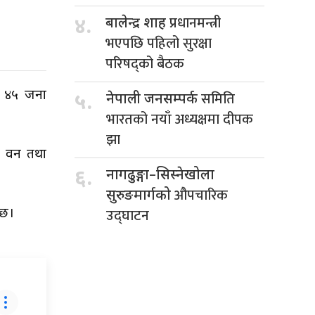
प्रधानमन्त्री
४.
बालेन्द्र शाह
भएपछि पहिलो सुरक्षा
परिषद्को बैठक
का ४५ जना
समिति
५.
नेपाली जनसम्पर्क
भारतको नयाँ अध्यक्षमा दीपक
झा
टन वन तथा
६.
नागढुङ्गा–सिस्नेखोला
औपचारिक
सुरुङमार्गको
उद्घाटन
 छ।