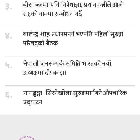
निषेधाज्ञा, प्रधानमन्त्रीले आजै
३.
वीरगञ्जमा पनि
राष्ट्रको नाममा सम्बोधन गर्दै
प्रधानमन्त्री भएपछि पहिलो सुरक्षा
४.
बालेन्द्र शाह
परिषद्को बैठक
समिति भारतको नयाँ
५.
नेपाली जनसम्पर्क
अध्यक्षमा दीपक झा
औपचारिक
६.
नागढुङ्गा–सिस्नेखोला सुरुङमार्गको
उद्घाटन