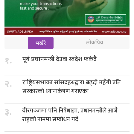
लोकप्रिय
भर्खरै
देउवा स्वदेश फर्कदै
१.
पूर्व प्रधानमन्त्री
बढ्दो महँगी प्रति
२.
राष्ट्रियसभाका सांसदहरुद्वारा
सरकारको ध्यानार्कषण गराएका
निषेधाज्ञा, प्रधानमन्त्रीले आजै
३.
वीरगञ्जमा पनि
राष्ट्रको नाममा सम्बोधन गर्दै