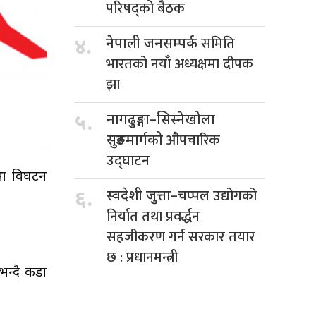
परिषद्को बैठक
समिति
४.
नेपाली जनसम्पर्क
भारतको नयाँ अध्यक्षमा दीपक
झा
५.
नागढुङ्गा–सिस्नेखोला
औपचारिक
सुरुङमार्गको
उद्घाटन
सभा विघटन
उद्योगको
६.
स्वदेशी जुत्ता–चप्पल
निर्यात तथा प्रवर्द्धन
सहजीकरण गर्न सरकार तयार
छ : प्रधानमन्त्री
भन्दै कडा