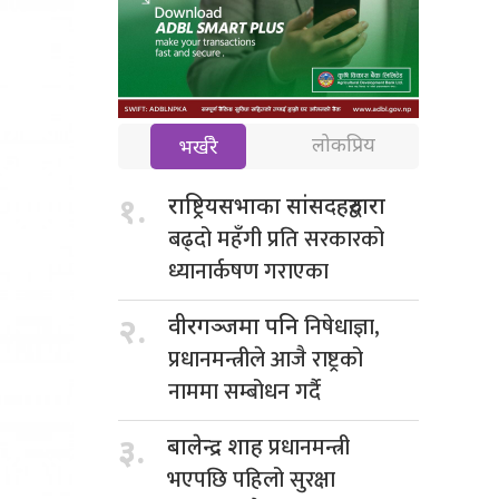
लोकप्रिय
भर्खरै
१.
राष्ट्रियसभाका सांसदहरुद्वारा
बढ्दो महँगी प्रति सरकारको
ध्यानार्कषण गराएका
निषेधाज्ञा,
२.
वीरगञ्जमा पनि
प्रधानमन्त्रीले आजै राष्ट्रको
नाममा सम्बोधन गर्दै
प्रधानमन्त्री
३.
बालेन्द्र शाह
भएपछि पहिलो सुरक्षा