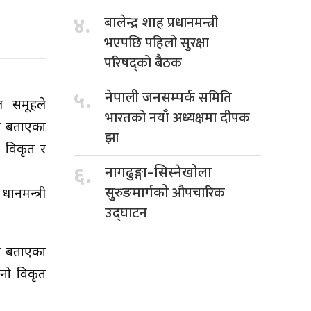
प्रधानमन्त्री
४.
बालेन्द्र शाह
भएपछि पहिलो सुरक्षा
परिषद्को बैठक
समिति
५.
नेपाली जनसम्पर्क
ाल समूहले
भारतको नयाँ अध्यक्षमा दीपक
तो बताएका
झा
, विकृत र
६.
नागढुङ्गा–सिस्नेखोला
औपचारिक
सुरुङमार्गको
ानमन्त्री
उद्घाटन
को बताएका
्नो विकृत