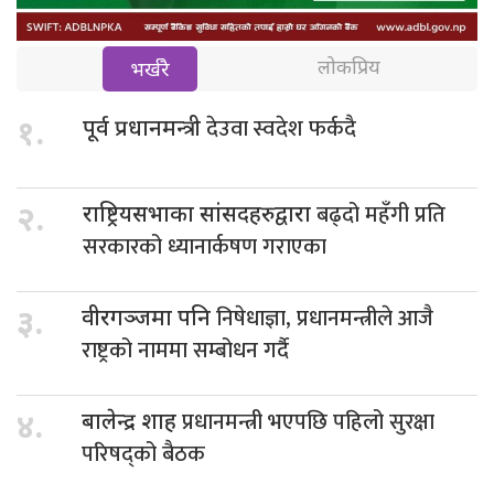
लोकप्रिय
भर्खरै
देउवा स्वदेश फर्कदै
१.
पूर्व प्रधानमन्त्री
बढ्दो महँगी प्रति
२.
राष्ट्रियसभाका सांसदहरुद्वारा
सरकारको ध्यानार्कषण गराएका
निषेधाज्ञा, प्रधानमन्त्रीले आजै
३.
वीरगञ्जमा पनि
राष्ट्रको नाममा सम्बोधन गर्दै
प्रधानमन्त्री भएपछि पहिलो सुरक्षा
४.
बालेन्द्र शाह
परिषद्को बैठक