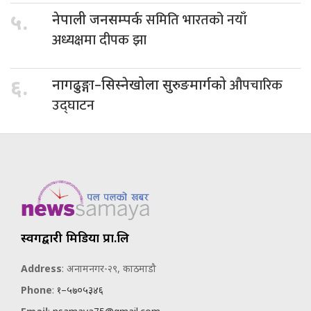
समिति भारतको नयाँ
५.
नेपाली जनसम्पर्क
अध्यक्षमा दीपक झा
औपचारिक
६.
नागढुङ्गा–सिस्नेखोला सुरुङमार्गको
उद्घाटन
स्वर्गद्वारी मिडिया प्रा.लि
Address
: अनामनगर-२९, काठमाडौ
Phone
:
१–५७०५३४६