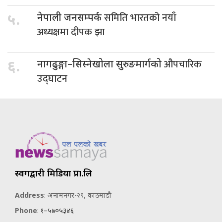
समिति भारतको नयाँ
५.
नेपाली जनसम्पर्क
अध्यक्षमा दीपक झा
औपचारिक
६.
नागढुङ्गा–सिस्नेखोला सुरुङमार्गको
उद्घाटन
स्वर्गद्वारी मिडिया प्रा.लि
Address
: अनामनगर-२९, काठमाडौ
Phone
:
१–५७०५३४६