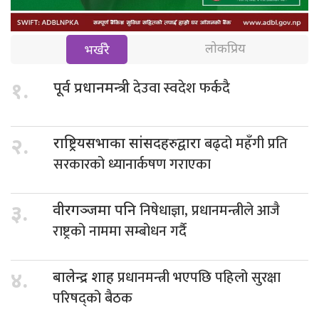
लोकप्रिय
भर्खरै
देउवा स्वदेश फर्कदै
१.
पूर्व प्रधानमन्त्री
बढ्दो महँगी प्रति
२.
राष्ट्रियसभाका सांसदहरुद्वारा
सरकारको ध्यानार्कषण गराएका
निषेधाज्ञा, प्रधानमन्त्रीले आजै
३.
वीरगञ्जमा पनि
राष्ट्रको नाममा सम्बोधन गर्दै
प्रधानमन्त्री भएपछि पहिलो सुरक्षा
४.
बालेन्द्र शाह
परिषद्को बैठक