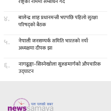
राष्ट्रको नाममा सम्बोधन गर्दै
प्रधानमन्त्री भएपछि पहिलो सुरक्षा
४.
बालेन्द्र शाह
परिषद्को बैठक
समिति भारतको नयाँ
५.
नेपाली जनसम्पर्क
अध्यक्षमा दीपक झा
औपचारिक
६.
नागढुङ्गा–सिस्नेखोला सुरुङमार्गको
उद्घाटन