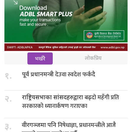
लोकप्रिय
भर्खरै
देउवा स्वदेश फर्कदै
१.
पूर्व प्रधानमन्त्री
बढ्दो महँगी प्रति
२.
राष्ट्रियसभाका सांसदहरुद्वारा
सरकारको ध्यानार्कषण गराएका
निषेधाज्ञा, प्रधानमन्त्रीले आजै
३.
वीरगञ्जमा पनि