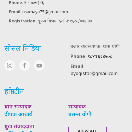
Phone
:
१–५७०५३४६
Email
:
nsamaya75@gmail.com
Registration
: सूचना विभाग दर्ता नं: १६२८/०७६-७७
बजार व्यवस्थापक: प्रयास योगी
सोसल मिडिया
Phone
:
९८४१६२४७०८
Email
:
byogistar@gmail.com
हाम्रो टीम
प्रधान सम्पादक
सम्पादक
दीपक आचार्य
बसन्त योगी
प्रमुख संवाददाता
VIEW ALL