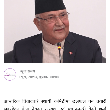
न्यूज समय
१ पुस, २०७७, बुधबार ००:००
आन्तरिक विवादबारे स्थायी कमिटीमा छलफल गर्ने तयारी
भइरहेका बेला नेकपा अध्यक्ष एवं प्रधानमन्त्री केपी शर्मा