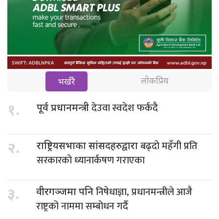
लोकप्रिय
भर्खरै
देउवा स्वदेश फर्कदै
१.
पूर्व प्रधानमन्त्री
बढ्दो महँगी प्रति
२.
राष्ट्रियसभाका सांसदहरुद्वारा
सरकारको ध्यानार्कषण गराएका
निषेधाज्ञा, प्रधानमन्त्रीले आजै
३.
वीरगञ्जमा पनि
राष्ट्रको नाममा सम्बोधन गर्दै