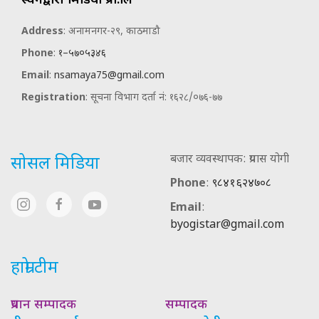
स्वर्गद्वारी मिडिया प्रा.लि
Address
: अनामनगर-२९, काठमाडौ
Phone
:
१–५७०५३४६
Email
:
nsamaya75@gmail.com
Registration
: सूचना विभाग दर्ता नं: १६२८/०७६-७७
बजार व्यवस्थापक: प्रयास योगी
सोसल मिडिया
Phone
:
९८४१६२४७०८
Email
:
byogistar@gmail.com
हाम्रो टीम
प्रधान सम्पादक
सम्पादक