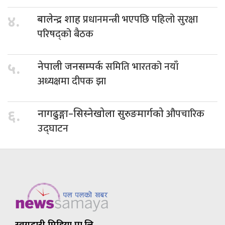
प्रधानमन्त्री भएपछि पहिलो सुरक्षा
४.
बालेन्द्र शाह
परिषद्को बैठक
समिति भारतको नयाँ
५.
नेपाली जनसम्पर्क
अध्यक्षमा दीपक झा
औपचारिक
६.
नागढुङ्गा–सिस्नेखोला सुरुङमार्गको
उद्घाटन