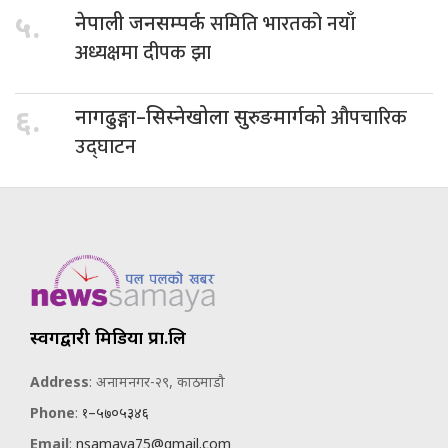
समिति भारतको नयाँ
५.
नेपाली जनसम्पर्क
अध्यक्षमा दीपक झा
औपचारिक
६.
नागढुङ्गा–सिस्नेखोला सुरुङमार्गको
उद्घाटन
स्वर्गद्वारी मिडिया प्रा.लि
Address
: अनामनगर-२९, काठमाडौ
Phone
:
१–५७०५३४६
Email
:
nsamaya75@gmail.com