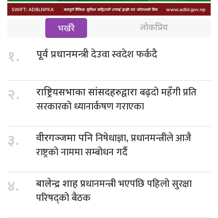
लोकप्रिय
भर्खरै
देउवा स्वदेश फर्कदै
१.
पूर्व प्रधानमन्त्री
बढ्दो महँगी प्रति
२.
राष्ट्रियसभाका सांसदहरुद्वारा
सरकारको ध्यानार्कषण गराएका
निषेधाज्ञा, प्रधानमन्त्रीले आजै
३.
वीरगञ्जमा पनि
राष्ट्रको नाममा सम्बोधन गर्दै
प्रधानमन्त्री भएपछि पहिलो सुरक्षा
४.
बालेन्द्र शाह
परिषद्को बैठक