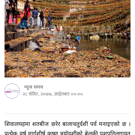
न्यूज समय
२८ मंसिर, २०७७, आईतबार ००:००
शिवालयहरुमा शतबीज छरेर बालाचतुर्दशी पर्व मनाइएको छ ।
प्रत्येक वर्ष मार्गशीर्ष कृष्ण त्रयोदशीको बेलुकी पशुपतिलगायत