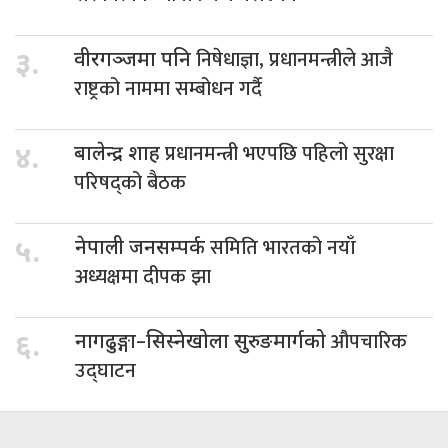
निषेधाज्ञा, प्रधानमन्त्रीले आजै
३.
वीरगञ्जमा पनि
राष्ट्रको नाममा सम्बोधन गर्दै
प्रधानमन्त्री भएपछि पहिलो सुरक्षा
४.
बालेन्द्र शाह
परिषद्को बैठक
समिति भारतको नयाँ
५.
नेपाली जनसम्पर्क
अध्यक्षमा दीपक झा
औपचारिक
६.
नागढुङ्गा–सिस्नेखोला सुरुङमार्गको
उद्घाटन