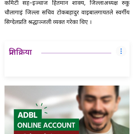
कमिटी सह–इञ्चार्ज हितमान शाक्य, जिल्लाअध्यक्ष रुकु
चौलागाईं जिल्ला सचिव टोकबहादुर वाइबालगायतले स्वर्गीय
सिग्देलप्रति श्रद्धाञ्जली व्यक्त गरेका थिए ।
प्रतिक्रिया