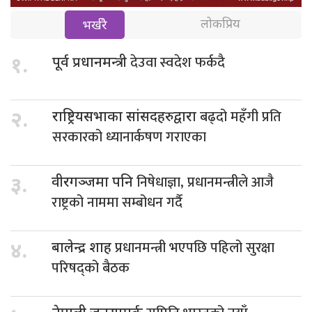
लोकप्रिय
भर्खरै
देउवा स्वदेश फर्कदै
१.
पूर्व प्रधानमन्त्री
बढ्दो महँगी प्रति
२.
राष्ट्रियसभाका सांसदहरुद्वारा
सरकारको ध्यानार्कषण गराएका
निषेधाज्ञा, प्रधानमन्त्रीले आजै
३.
वीरगञ्जमा पनि
राष्ट्रको नाममा सम्बोधन गर्दै
प्रधानमन्त्री भएपछि पहिलो सुरक्षा
४.
बालेन्द्र शाह
परिषद्को बैठक