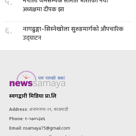
समिति भारतको नयाँ
५.
नेपाली जनसम्पर्क
अध्यक्षमा दीपक झा
औपचारिक
६.
नागढुङ्गा–सिस्नेखोला सुरुङमार्गको
उद्घाटन
स्वर्गद्वारी मिडिया प्रा.लि
Address
: अनामनगर-२९, काठमाडौ
Phone
:
१–५७०५३४६
Email
:
nsamaya75@gmail.com