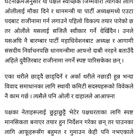
घटनाक्रमअनुसार यो पक्षले स्वैच्छिक जिम्मेवारी त्यागका लागि
ओलीलाई मौका दिने र प्रधानमन्त्री या पार्टी अध्यक्षमध्ये एउटा
पदबाट राजीनामा गर्न लगाउने पहिलो विकल्प तयार पारेको छ
तर ओलीले यसलाई सजिलै स्वीकार गर्ने देखिँदैन । उनले
यसअघि नै बारम्बार पार्टी महाधिवेशनबाट अध्यक्ष र आगामी
संसदीय निर्वाचनपछि प्रधानमन्त्रीमा आफ्नो दाबी नरहने बताउँदै
अहिले दुवैतिरबाट राजीनामा नगर्ने स्पष्ट पारिसकेका छन् ।
एका थरीले छाड्दै छाड्दिनँ र अर्का थरीले नछाडी हुन्न भन्दा
विवाद समाधानका लागि स्थायी कमिटी सदस्यहरूको विवेकले
नै काम गर्छ । त्यसैले पनि ओली र दाहालले आआफ्ना
पक्षका नेताहरूलाई छुट्टाछुट्टै भेटेर पक्षधरताका लागि स्पष्ट
मानसिकता बनाएर तयार हुन निर्देशन गरेका छन् तर पाउनका
लागि आफूहरूसँग बहुमत र गुमाउन केही पनि नभएकाले