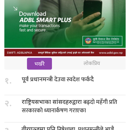
लोकप्रिय
भर्खरै
देउवा स्वदेश फर्कदै
१.
पूर्व प्रधानमन्त्री
बढ्दो महँगी प्रति
२.
राष्ट्रियसभाका सांसदहरुद्वारा
सरकारको ध्यानार्कषण गराएका
निषेधाज्ञा, प्रधानमन्त्रीले आजै
वीरगञ्जमा पनि