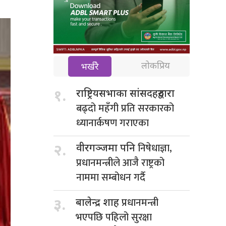
लोकप्रिय
भर्खरै
१.
राष्ट्रियसभाका सांसदहरुद्वारा
बढ्दो महँगी प्रति सरकारको
ध्यानार्कषण गराएका
निषेधाज्ञा,
२.
वीरगञ्जमा पनि
प्रधानमन्त्रीले आजै राष्ट्रको
नाममा सम्बोधन गर्दै
प्रधानमन्त्री
३.
बालेन्द्र शाह
भएपछि पहिलो सुरक्षा