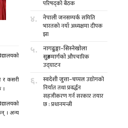
परिषद्को बैठक
समिति
४.
नेपाली जनसम्पर्क
भारतको नयाँ अध्यक्षमा दीपक
झा
५.
नागढुङ्गा–सिस्नेखोला
औपचारिक
िद्यालयको
सुरुङमार्गको
उद्घाटन
उद्योगको
६.
स्वदेशी जुत्ता–चप्पल
खि र कसरी
निर्यात तथा प्रवर्द्धन
छ ।
सहजीकरण गर्न सरकार तयार
छ : प्रधानमन्त्री
िद्यालयको
न् । अन्य