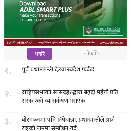
लोकप्रिय
भर्खरै
देउवा स्वदेश फर्कदै
१.
पूर्व प्रधानमन्त्री
बढ्दो महँगी प्रति
२.
राष्ट्रियसभाका सांसदहरुद्वारा
सरकारको ध्यानार्कषण गराएका
निषेधाज्ञा, प्रधानमन्त्रीले आजै
३.
वीरगञ्जमा पनि
राष्ट्रको नाममा सम्बोधन गर्दै