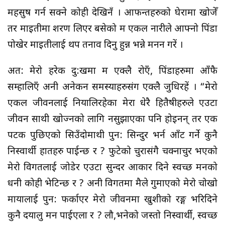
महसुष गर्न सक्ने कोही देखिनँ । आफन्तहरुको घेरामा खोजेँ
तर माइतीमा शरण लिएर बसेको म एकल नारीले आफ्नो पिंडा
पोखेर माइतीलाई थप तनाव दिनु हुन्न भन्ने मनन गरें ।
अत: मेरो हरेक दु:खमा म एक्लै रोएँ, पिंडाहरुमा आँफै
सम्हालिएँ अनी अनेकन समस्याहरुसंग एक्लै जुधिरहें । “मेरो
एकल जीवनलाई नियालिरहेका मेरा धेरै हितैषीहरुले एउटा
जीवन साथी खोज्नको लागि नसुझाएका पनि होइनन् तर एक
पटक पुछिएको सिउँदोमाथी पुन: सिन्दुर भर्न आँट गर्ने कुनै
निस्वार्थी हातहरु पाईन्छ र ? फुटेको चुरासंगै चक्नाचुर भएको
मेरो विगतलाई जोडेर एउटा सुन्दर आकार दिने स्वच्छ मनको
धनी कोही भेटिन्छ र ? अनी विगतमा मैले गुमाएको मेरो चोखो
मायालाई पुन: फर्काएर मेरो जीवनमा खुशीको रङ्ग भरिदिने
कुनै दयालु मन पाईएला र ? लौ,भनेको जस्तो निस्वार्थी, स्वच्छ