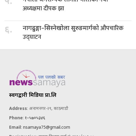
५.
नेपाली जनसम्पर्क
अध्यक्षमा दीपक झा
औपचारिक
६.
नागढुङ्गा–सिस्नेखोला सुरुङमार्गको
उद्घाटन
स्वर्गद्वारी मिडिया प्रा.लि
Address
: अनामनगर-२९, काठमाडौ
Phone
:
१–५७०५३४६
Email
:
nsamaya75@gmail.com