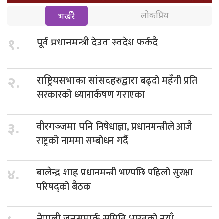
लोकप्रिय
भर्खरै
देउवा स्वदेश फर्कदै
१.
पूर्व प्रधानमन्त्री
बढ्दो महँगी प्रति
२.
राष्ट्रियसभाका सांसदहरुद्वारा
सरकारको ध्यानार्कषण गराएका
निषेधाज्ञा, प्रधानमन्त्रीले आजै
३.
वीरगञ्जमा पनि
राष्ट्रको नाममा सम्बोधन गर्दै
प्रधानमन्त्री भएपछि पहिलो सुरक्षा
४.
बालेन्द्र शाह
परिषद्को बैठक
समिति भारतको नयाँ