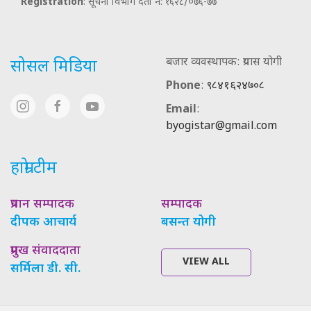
Registration
: सूचना विभाग दर्ता नं: १६२८/०७६-७७
बजार व्यवस्थापक: प्रयास योगी
सोसल मिडिया
Phone
:
९८४१६२४७०८
Email
:
byogistar@gmail.com
हाम्रो टीम
प्रधान सम्पादक
सम्पादक
दीपक आचार्य
बसन्त योगी
प्रमुख संवाददाता
VIEW ALL
सर्मिला डी. सी.