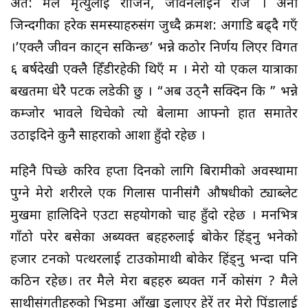
अत: मैले मृत्‍युलाई रोजिनँ, जीवनलाइनै रोजें । अनी
जिन्दगीका हरेक समस्याहरुसंग जुध्दै क्रमश: अगाडि बढ्दै गएँ
।’एक्लै जीवन काट्न सकिन्छ’ भन्ने कठोर निर्णय लिएर विगत
६ बर्षदेखी एक्लै हिँडीरहेकी थिएँ म । मेरो यो एकल यात्राका
बखतमा धेरै पटक लडेकी छु । “अब उठ्नै सक्दिन कि ” भन्ने
कम्जोर भावले थिचेको त्यो बेलामा आफ्नो हात समातेर
उठाइदिने कुनै साहराको आशा हुँदो रहेछ ।
महिनै पिच्छे करिव हप्ता दिनको लागि बिरामीको अवस्थामा
पुग्ने मेरो शरीरले एक गिलास पानीसंगै औषधीको ट्याब्लेट
मुखमा हालिदिने एउटा सहयोगको चाह हुँदो रहेछ । मनभित्र
गाँठो परेर बसेका अब्यक्त बहहरुलाई बोकेर हिंड्नु भनेको
हजार टनको पत्थरलाई टाउकोमाथी बोकेर हिंड्नु भन्दा पनि
कठिन रहेछ। तर मैले मेरा बहहरु ब्यक्त गर्ने कोसंग ? मैले
साथीसंगतीहरुको भिडमा आँखा डुलाएर हेरें तर मेरो पिंडालाई