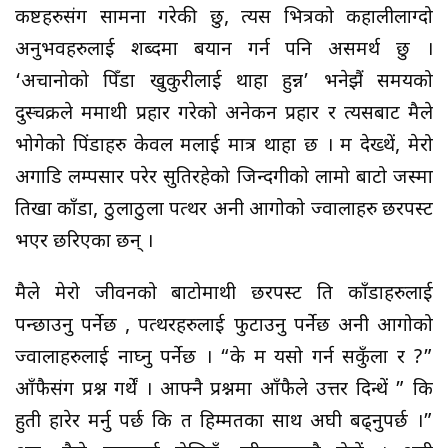
कष्टहरुसंग सामना गरेकी छु, त्यस भित्रको कहालीलाग्दो
अनुभवहरुलाई शब्दमा बयान गर्न पनि असमर्थ छु ।
‘अचानोको पिँडा खुकुरीलाई थाहा हुन्न’ भनेझैं समयको
दुस्चक्रले ममाथी प्रहार गरेको अनेकन प्रहार र त्यसबाट मैले
भोगेको पिंडाहरु केवल मलाई मात्र थाहा छ । म देख्थें, मेरो
अगाडि लम्पसार परेर सुतिरहेको जिन्दगीको लामो बाटो जस्मा
तिखा काँडा, ठुलाठुला पत्थर अनी आगोको ज्वालाहरु छरपस्ट
भएर छरिएका छन् ।
मैले मेरो जीवनको बाटोमाथी छरपस्ट ति काँडाहरुलाई
पन्छाउनु पर्नेछ , पत्थरहरुलाई फुटाउनु पर्नेछ अनी आगोको
ज्वालाहरुलाई नाघ्नु पर्नेछ । “के म यसो गर्न सकुँला र ?”
आँफैसंग प्रश्न गर्थें । आफ्नै प्रश्नमा आँफैले उत्तर दिन्थें ” कि
हुती हारेर मर्नु पर्छ कि त हिम्मतका साथ अघी बढ्नुपर्छ ।”