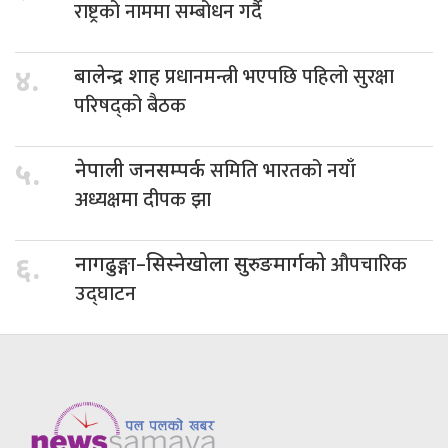
राष्ट्रको नाममा सम्बोधन गर्दै
प्रधानमन्त्री भएपछि पहिलो सुरक्षा
४.
बालेन्द्र शाह
परिषद्को बैठक
समिति भारतको नयाँ
५.
नेपाली जनसम्पर्क
अध्यक्षमा दीपक झा
औपचारिक
६.
नागढुङ्गा–सिस्नेखोला सुरुङमार्गको
उद्घाटन