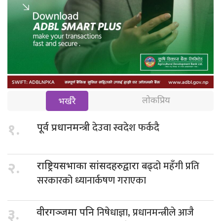
लोकप्रिय
भर्खरै
देउवा स्वदेश फर्कदै
१.
पूर्व प्रधानमन्त्री
बढ्दो महँगी प्रति
२.
राष्ट्रियसभाका सांसदहरुद्वारा
सरकारको ध्यानार्कषण गराएका
निषेधाज्ञा, प्रधानमन्त्रीले आजै
३.
वीरगञ्जमा पनि