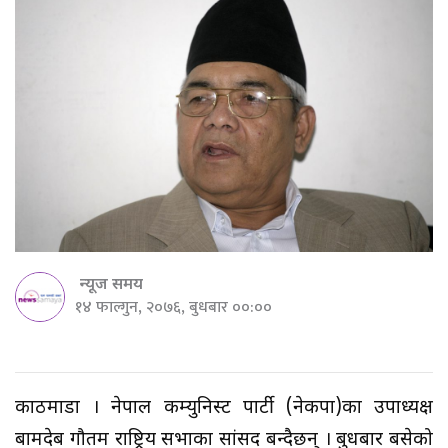
न्यूज समय
१४ फाल्गुन, २०७६, बुधबार ००:००
काठमाडौं । नेपाल कम्युनिस्ट पार्टी (नेकपा)का उपाध्यक्ष
बामदेब गौतम राष्ट्रिय सभाका सांसद बन्दैछन् । बुधबार बसेको