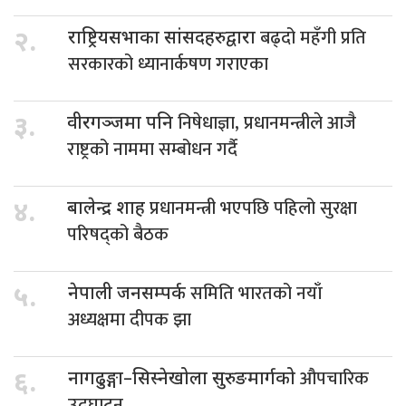
बढ्दो महँगी प्रति
२.
राष्ट्रियसभाका सांसदहरुद्वारा
सरकारको ध्यानार्कषण गराएका
निषेधाज्ञा, प्रधानमन्त्रीले आजै
३.
वीरगञ्जमा पनि
राष्ट्रको नाममा सम्बोधन गर्दै
प्रधानमन्त्री भएपछि पहिलो सुरक्षा
४.
बालेन्द्र शाह
परिषद्को बैठक
समिति भारतको नयाँ
५.
नेपाली जनसम्पर्क
अध्यक्षमा दीपक झा
औपचारिक
६.
नागढुङ्गा–सिस्नेखोला सुरुङमार्गको
उद्घाटन