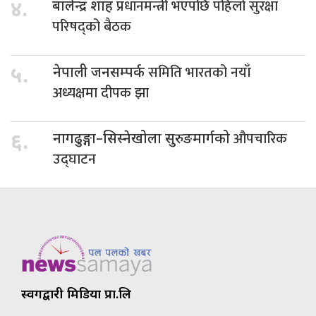
प्रधानमन्त्री भएपछि पहिलो सुरक्षा
४.
बालेन्द्र शाह
परिषद्को बैठक
समिति भारतको नयाँ
५.
नेपाली जनसम्पर्क
अध्यक्षमा दीपक झा
औपचारिक
६.
नागढुङ्गा–सिस्नेखोला सुरुङमार्गको
उद्घाटन
स्वर्गद्वारी मिडिया प्रा.लि