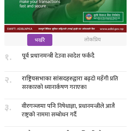
लोकप्रिय
भर्खरै
देउवा स्वदेश फर्कदै
१.
पूर्व प्रधानमन्त्री
बढ्दो महँगी प्रति
२.
राष्ट्रियसभाका सांसदहरुद्वारा
सरकारको ध्यानार्कषण गराएका
निषेधाज्ञा, प्रधानमन्त्रीले आजै
३.
वीरगञ्जमा पनि
राष्ट्रको नाममा सम्बोधन गर्दै