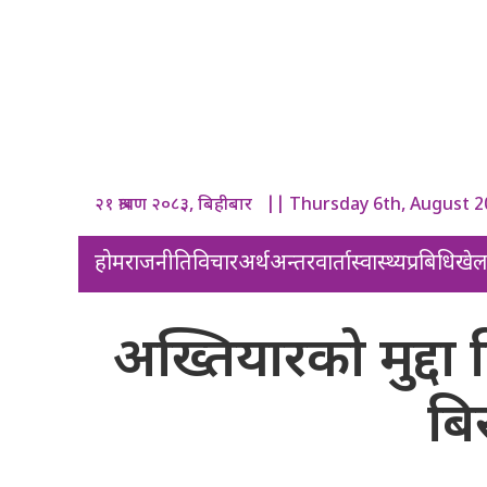
२१ श्रावण २०८३, बिहीबार || Thursday 6th, August 
होम
राजनीति
विचार
अर्थ
अन्तरवार्ता
स्वास्थ्य
प्रबिधि
खे
अख्तियारको मुद्दा ब
बिर