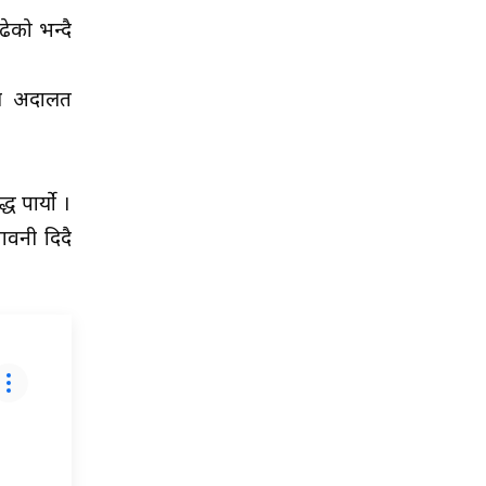
ेको भन्दै
शेष अदालत
 पार्यो ।
ावनी दिदै