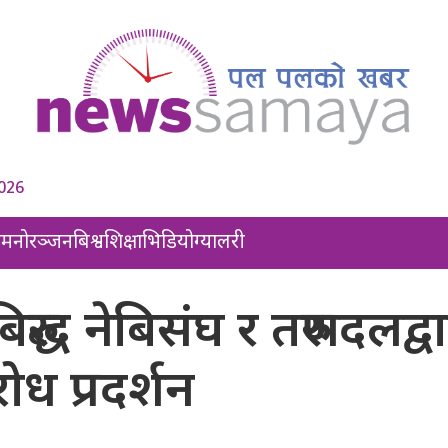
2026
ल
मनोरञ्जन
बिश्व
शिक्षा
भिडियो
ग्यालरी
िरुद्ध नेबिसंघ र तरुणदलद्वा
ोध प्रदर्शन