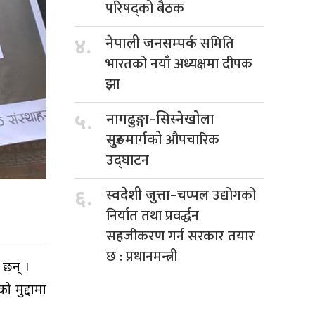
परिषद्को बैठक
समिति
४.
नेपाली जनसम्पर्क
भारतको नयाँ अध्यक्षमा दीपक
झा
५.
नागढुङ्गा–सिस्नेखोला
औपचारिक
सुरुङमार्गको
उद्घाटन
उद्योगको
६.
स्वदेशी जुत्ता–चप्पल
निर्यात तथा प्रवर्द्धन
सहजीकरण गर्न सरकार तयार
छ : प्रधानमन्त्री
 छन् ।
 मुद्दामा