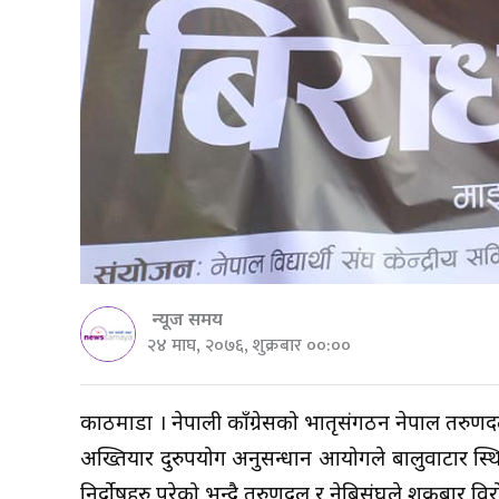
न्यूज समय
२४ माघ, २०७६, शुक्रबार ००:००
काठमाडौं । नेपाली काँग्रेसको भातृसंगठन नेपाल तरुणदल 
अख्तियार दुरुपयोग अनुसन्धान आयोगले बालुवाटार स्थि
निर्दोषहरु परेको भन्दै तरुणदल र नेबिसंघले शुक्रबार विरो