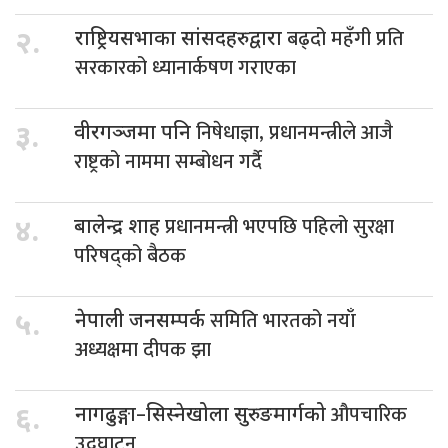
बढ्दो महँगी प्रति
२.
राष्ट्रियसभाका सांसदहरुद्वारा
सरकारको ध्यानार्कषण गराएका
निषेधाज्ञा, प्रधानमन्त्रीले आजै
३.
वीरगञ्जमा पनि
राष्ट्रको नाममा सम्बोधन गर्दै
प्रधानमन्त्री भएपछि पहिलो सुरक्षा
४.
बालेन्द्र शाह
परिषद्को बैठक
समिति भारतको नयाँ
५.
नेपाली जनसम्पर्क
अध्यक्षमा दीपक झा
औपचारिक
६.
नागढुङ्गा–सिस्नेखोला सुरुङमार्गको
उद्घाटन