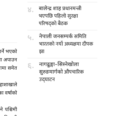
प्रधानमन्त्री
४.
बालेन्द्र शाह
भएपछि पहिलो सुरक्षा
परिषद्को बैठक
समिति
५.
नेपाली जनसम्पर्क
भारतको नयाँ अध्यक्षमा दीपक
झा
र्ने भएको
कता अपाउन
६.
नागढुङ्गा–सिस्नेखोला
ागमा समेत
औपचारिक
सुरुङमार्गको
उद्घाटन
महाशाखाले
ा वर्षाको
े पश्चिमी