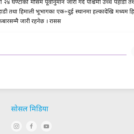
२४ घण्टाको मौसम पूर्वानुमान जारी गर्दै पश्चिमी उच्च पहाडी त
 पहाडी तथा हिमाली भूभागका एक÷दुई स्थानमा हल्कादेखि मध्यम हि
रबारसम्मै जारी रहनेछ । रासस
सोसल मिडिया