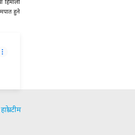
था हिमाली
मपात हुने
हाम्रो टीम