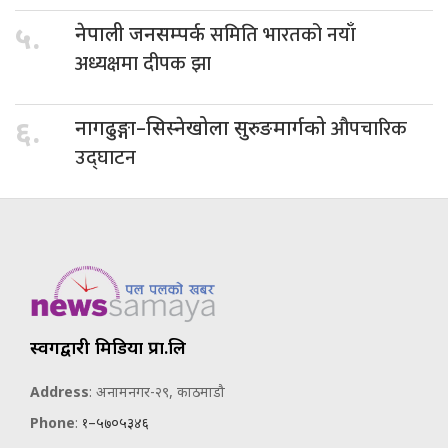
समिति भारतको नयाँ
५.
नेपाली जनसम्पर्क
अध्यक्षमा दीपक झा
औपचारिक
६.
नागढुङ्गा–सिस्नेखोला सुरुङमार्गको
उद्घाटन
स्वर्गद्वारी मिडिया प्रा.लि
Address
: अनामनगर-२९, काठमाडौ
Phone
:
१–५७०५३४६