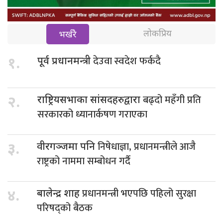
लोकप्रिय
भर्खरै
देउवा स्वदेश फर्कदै
१.
पूर्व प्रधानमन्त्री
बढ्दो महँगी प्रति
२.
राष्ट्रियसभाका सांसदहरुद्वारा
सरकारको ध्यानार्कषण गराएका
निषेधाज्ञा, प्रधानमन्त्रीले आजै
३.
वीरगञ्जमा पनि
राष्ट्रको नाममा सम्बोधन गर्दै
प्रधानमन्त्री भएपछि पहिलो सुरक्षा
४.
बालेन्द्र शाह
परिषद्को बैठक