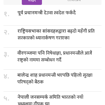
लोकप्रिय
भर्खरै
देउवा स्वदेश फर्कदै
१.
पूर्व प्रधानमन्त्री
बढ्दो महँगी प्रति
२.
राष्ट्रियसभाका सांसदहरुद्वारा
सरकारको ध्यानार्कषण गराएका
निषेधाज्ञा, प्रधानमन्त्रीले आजै
३.
वीरगञ्जमा पनि
राष्ट्रको नाममा सम्बोधन गर्दै
प्रधानमन्त्री भएपछि पहिलो सुरक्षा
४.
बालेन्द्र शाह
परिषद्को बैठक
समिति भारतको नयाँ
५.
नेपाली जनसम्पर्क
अध्यक्षमा दीपक झा