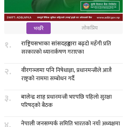
लोकप्रिय
भर्खरै
बढ्दो महँगी प्रति
१.
राष्ट्रियसभाका सांसदहरुद्वारा
सरकारको ध्यानार्कषण गराएका
निषेधाज्ञा, प्रधानमन्त्रीले आजै
२.
वीरगञ्जमा पनि
राष्ट्रको नाममा सम्बोधन गर्दै
प्रधानमन्त्री भएपछि पहिलो सुरक्षा
३.
बालेन्द्र शाह
परिषद्को बैठक
समिति भारतको नयाँ अध्यक्षमा
४.
नेपाली जनसम्पर्क