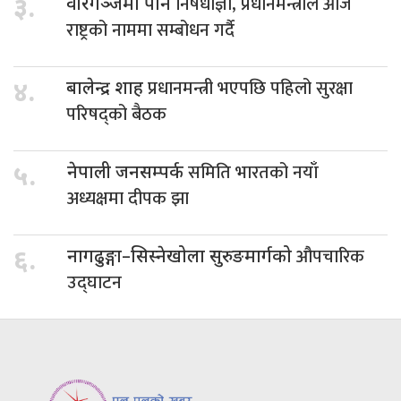
निषेधाज्ञा, प्रधानमन्त्रीले आजै
३.
वीरगञ्जमा पनि
राष्ट्रको नाममा सम्बोधन गर्दै
प्रधानमन्त्री भएपछि पहिलो सुरक्षा
४.
बालेन्द्र शाह
परिषद्को बैठक
समिति भारतको नयाँ
५.
नेपाली जनसम्पर्क
अध्यक्षमा दीपक झा
औपचारिक
६.
नागढुङ्गा–सिस्नेखोला सुरुङमार्गको
उद्घाटन