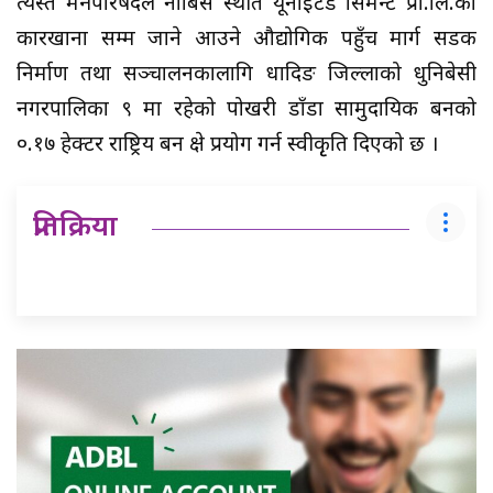
त्यस्तै मन्त्रीपरिषदले नौबिसे स्थीत यूनाईटेड सिमेन्ट प्रा.लि.को
कारखाना सम्म जाने आउने औद्योगिक पहुँच मार्ग सडक
निर्माण तथा सञ्चालनकालागि धादिङ जिल्लाको धुनिबेसी
नगरपालिका ९ मा रहेको पोखरी डाँडा सामुदायिक बनको
०.१७ हेक्टर राष्ट्रिय बन क्षेत्र प्रयोग गर्न स्वीकृृति दिएको छ ।
प्रतिक्रिया