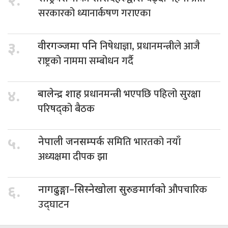
२.
सरकारको ध्यानार्कषण गराएका
निषेधाज्ञा, प्रधानमन्त्रीले आजै
३.
वीरगञ्जमा पनि
राष्ट्रको नाममा सम्बोधन गर्दै
प्रधानमन्त्री भएपछि पहिलो सुरक्षा
४.
बालेन्द्र शाह
परिषद्को बैठक
समिति भारतको नयाँ
५.
नेपाली जनसम्पर्क
अध्यक्षमा दीपक झा
औपचारिक
६.
नागढुङ्गा–सिस्नेखोला सुरुङमार्गको
उद्घाटन