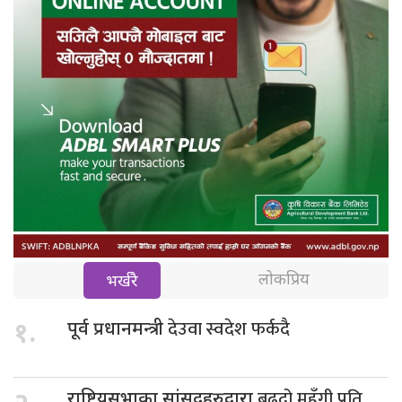
लोकप्रिय
भर्खरै
देउवा स्वदेश फर्कदै
१.
पूर्व प्रधानमन्त्री
बढ्दो महँगी प्रति
राष्ट्रियसभाका सांसदहरुद्वारा