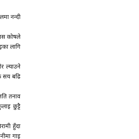
लमा नन्दी
कास कोषले
ाईका लागि
र ल्याउने
एक सय बढि
 जति तनाव
ाई छुट्टै
ामी हुँदा
ानीमा गाई