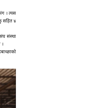
ंग । त्यस
फु सहित ४
ंघ संस्था
 ।
ाईबाच्छाको