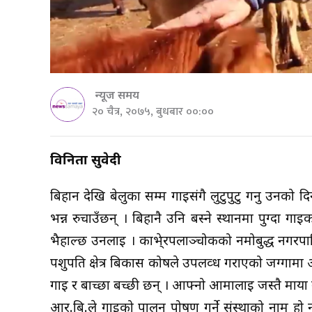
न्यूज समय
२० चैत्र, २०७५, बुधबार ००:००
विनिता सुवेदी
बिहान देखि बेलुका सम्म गाईसंगै लुटुपुटु गर्नु उन
भन्न रुचाउँछन् । बिहानै उनि बस्ने स्थानमा पुग्दा गा
भैहाल्छ उनलाई । काभे्रपलाञ्चोकको नमोबुद्ध नगरपा
पशुपति क्षेत्र बिकास कोषले उपलव्ध गराएको जग्गामा
गाई र बाच्छा बच्छी छन् । आफ्नो आमालाई जस्तै माया ग
आर.बि.ले गाईको पालन पोषण गर्ने संस्थाको नाम हो 