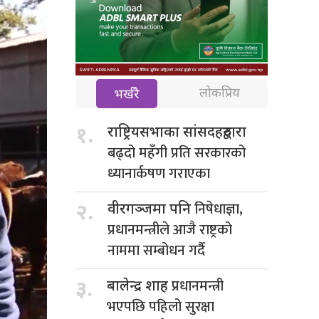
लोकप्रिय
भर्खरै
१.
राष्ट्रियसभाका सांसदहरुद्वारा
बढ्दो महँगी प्रति सरकारको
ध्यानार्कषण गराएका
निषेधाज्ञा,
२.
वीरगञ्जमा पनि
प्रधानमन्त्रीले आजै राष्ट्रको
नाममा सम्बोधन गर्दै
प्रधानमन्त्री
३.
बालेन्द्र शाह
भएपछि पहिलो सुरक्षा