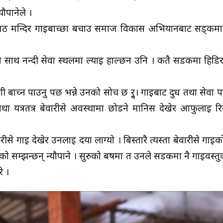
यौपानेले ।
गर्त मठ मन्दिर गाईबाच्छा बचाउ समाज विकास अभियानबाट सड्कम
ना साथ नन्दी सेवा स्थलमा ल्याई हाल्छन उनि । कतै सडकमा हिडिर
ी बाच्न पाउनु पर्छ भन्ने उनको सोच छ र्र्र्र्र्। गाईबाट दुध तथा सेवा 
ा यत्रतत्र बेवारीसे अवस्थामा छोडने मानिस देखेर आफुलाई 
 गाई देखेर उनलाई दया लाग्यो । बिस्तारै त्यस्ता बेवारीसे गाईको
ो सम्झन्छन् न्यौपाने । सुरुको बर्षमा त उनले सडकमा नै गाईवस्तु
े ।