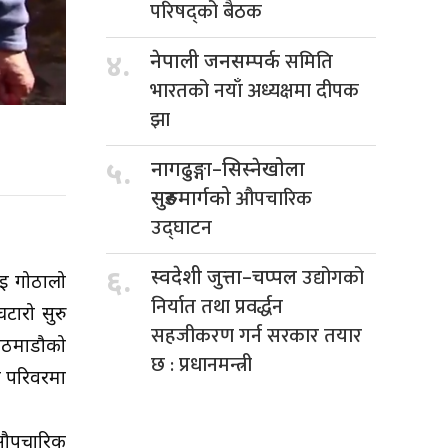
परिषद्को बैठक
समिति
४.
नेपाली जनसम्पर्क
भारतको नयाँ अध्यक्षमा दीपक
झा
५.
नागढुङ्गा–सिस्नेखोला
औपचारिक
सुरुङमार्गको
उद्घाटन
उद्योगको
६.
स्वदेशी जुत्ता–चप्पल
ाई गोठालो
निर्यात तथा प्रवर्द्धन
टारो सुरु
सहजीकरण गर्न सरकार तयार
काठमाडौको
छ : प्रधानमन्त्री
ो परिवरमा
र औपचारिक