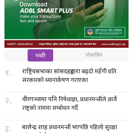
लोकप्रिय
भर्खरै
बढ्दो महँगी प्रति
१.
राष्ट्रियसभाका सांसदहरुद्वारा
सरकारको ध्यानार्कषण गराएका
निषेधाज्ञा, प्रधानमन्त्रीले आजै
२.
वीरगञ्जमा पनि
राष्ट्रको नाममा सम्बोधन गर्दै
प्रधानमन्त्री भएपछि पहिलो सुरक्षा
३.
बालेन्द्र शाह