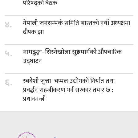
परिषद्को बैठक
समिति भारतको नयाँ अध्यक्षमा
४.
नेपाली जनसम्पर्क
दीपक झा
औपचारिक
५.
नागढुङ्गा–सिस्नेखोला सुरुङमार्गको
उद्घाटन
उद्योगको निर्यात तथा
६.
स्वदेशी जुत्ता–चप्पल
प्रवर्द्धन सहजीकरण गर्न सरकार तयार छ :
प्रधानमन्त्री