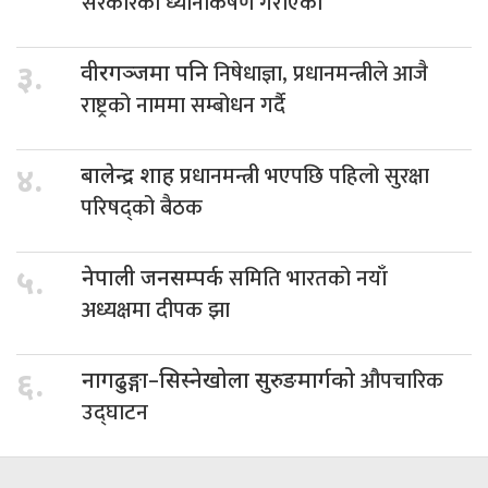
सरकारको ध्यानार्कषण गराएका
निषेधाज्ञा, प्रधानमन्त्रीले आजै
३.
वीरगञ्जमा पनि
राष्ट्रको नाममा सम्बोधन गर्दै
प्रधानमन्त्री भएपछि पहिलो सुरक्षा
४.
बालेन्द्र शाह
परिषद्को बैठक
समिति भारतको नयाँ
५.
नेपाली जनसम्पर्क
अध्यक्षमा दीपक झा
औपचारिक
६.
नागढुङ्गा–सिस्नेखोला सुरुङमार्गको
उद्घाटन