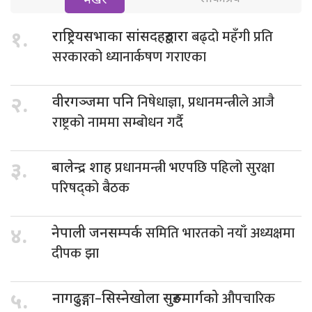
भर्खरै
बढ्दो महँगी प्रति
१.
राष्ट्रियसभाका सांसदहरुद्वारा
सरकारको ध्यानार्कषण गराएका
निषेधाज्ञा, प्रधानमन्त्रीले आजै
२.
वीरगञ्जमा पनि
राष्ट्रको नाममा सम्बोधन गर्दै
प्रधानमन्त्री भएपछि पहिलो सुरक्षा
३.
बालेन्द्र शाह
परिषद्को बैठक
समिति भारतको नयाँ अध्यक्षमा
४.
नेपाली जनसम्पर्क
दीपक झा
औपचारिक
५.
नागढुङ्गा–सिस्नेखोला सुरुङमार्गको