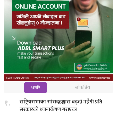
लोकप्रिय
भर्खरै
बढ्दो महँगी प्रति
१.
राष्ट्रियसभाका सांसदहरुद्वारा
सरकारको ध्यानार्कषण गराएका