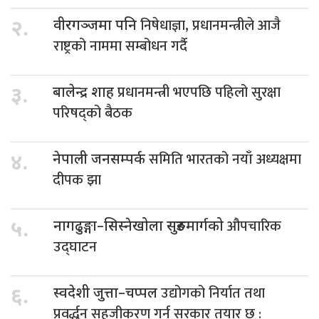
निषेधाज्ञा, प्रधानमन्त्रीले आजै
२.
वीरगञ्जमा पनि
राष्ट्रको नाममा सम्बोधन गर्दै
प्रधानमन्त्री भएपछि पहिलो सुरक्षा
३.
बालेन्द्र शाह
परिषद्को बैठक
समिति भारतको नयाँ अध्यक्षमा
४.
नेपाली जनसम्पर्क
दीपक झा
औपचारिक
५.
नागढुङ्गा–सिस्नेखोला सुरुङमार्गको
उद्घाटन
उद्योगको निर्यात तथा
६.
स्वदेशी जुत्ता–चप्पल
प्रवर्द्धन सहजीकरण गर्न सरकार तयार छ :