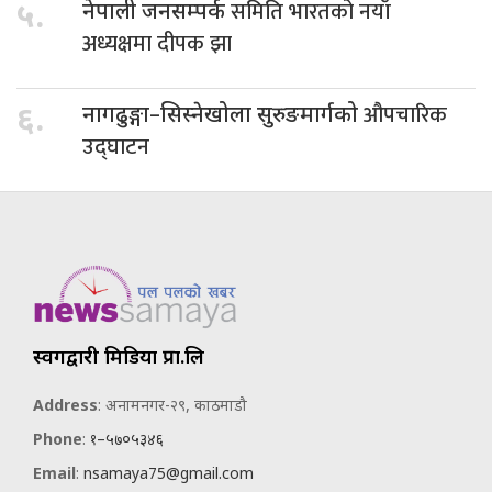
समिति भारतको नयाँ
५.
नेपाली जनसम्पर्क
अध्यक्षमा दीपक झा
औपचारिक
६.
नागढुङ्गा–सिस्नेखोला सुरुङमार्गको
उद्घाटन
स्वर्गद्वारी मिडिया प्रा.लि
Address
: अनामनगर-२९, काठमाडौ
Phone
:
१–५७०५३४६
Email
:
nsamaya75@gmail.com