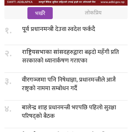
लोकप्रिय
भर्खरै
देउवा स्वदेश फर्कदै
१.
पूर्व प्रधानमन्त्री
बढ्दो महँगी प्रति
२.
राष्ट्रियसभाका सांसदहरुद्वारा
सरकारको ध्यानार्कषण गराएका
निषेधाज्ञा, प्रधानमन्त्रीले आजै
३.
वीरगञ्जमा पनि
राष्ट्रको नाममा सम्बोधन गर्दै
प्रधानमन्त्री भएपछि पहिलो सुरक्षा
४.
बालेन्द्र शाह
परिषद्को बैठक