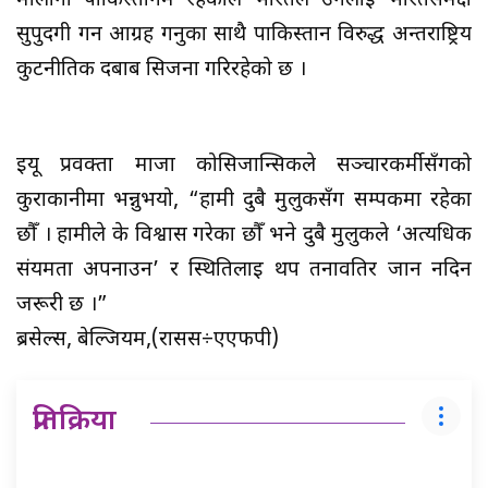
मौलाना पाकिस्तानमै रहेकाले भारतले उनलाई भारतसमक्ष
सुपुर्दगी गर्न आग्रह गर्नुका साथै पाकिस्तान विरुद्ध अन्तर्राष्ट्रिय
कुटनीतिक दबाब सिर्जना गरिरहेको छ ।
इयू प्रवक्ता माजा कोसिजान्सिकले सञ्चारकर्मीसँगको
कुराकानीमा भन्नुभयो, “हामी दुबै मुलुकसँग सम्पर्कमा रहेका
छौँ । हामीले के विश्वास गरेका छौँ भने दुबै मुलुकले ‘अत्यधिक
संयमता अपनाउन’ र स्थितिलाई थप तनावतिर जान नदिन
जरूरी छ ।”
ब्रसेल्स, बेल्जियम,(रासस÷एएफपी)
प्रतिक्रिया