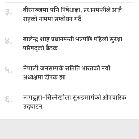
निषेधाज्ञा, प्रधानमन्त्रीले आजै
३.
वीरगञ्जमा पनि
राष्ट्रको नाममा सम्बोधन गर्दै
प्रधानमन्त्री भएपछि पहिलो सुरक्षा
४.
बालेन्द्र शाह
परिषद्को बैठक
समिति भारतको नयाँ
५.
नेपाली जनसम्पर्क
अध्यक्षमा दीपक झा
औपचारिक
६.
नागढुङ्गा–सिस्नेखोला सुरुङमार्गको
उद्घाटन