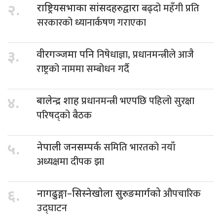
बढ्दो महँगी प्रति
२.
राष्ट्रियसभाका सांसदहरुद्वारा
सरकारको ध्यानार्कषण गराएका
निषेधाज्ञा, प्रधानमन्त्रीले आजै
३.
वीरगञ्जमा पनि
राष्ट्रको नाममा सम्बोधन गर्दै
प्रधानमन्त्री भएपछि पहिलो सुरक्षा
४.
बालेन्द्र शाह
परिषद्को बैठक
समिति भारतको नयाँ
५.
नेपाली जनसम्पर्क
अध्यक्षमा दीपक झा
औपचारिक
६.
नागढुङ्गा–सिस्नेखोला सुरुङमार्गको
उद्घाटन