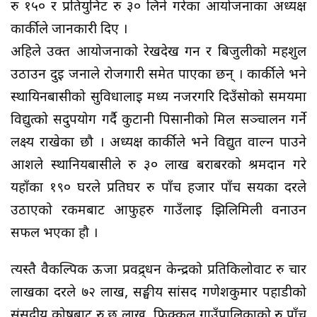
रु १५० र प्रतियुनिट रु ३० लिने गरेका आयोजनाका अध्यक्ष
कार्कीले जानकारी दिए ।
अहिले उक्त आयोजनाको रेखदेख गर्न र बिजुलीको महशुल
उठाउन दुई जनाले रोजगारी समेत पाएका छन् । कार्कीले भने
स्थायिनबासीको सुविधालाई मध्य नजरगरि दिउँसोको समयमा
विद्युत्को सदुपयोग गर्दै कुटानी पिसानीको मिल सञ्चालन गर्ने
लक्ष्य राखेका छौ । अध्यक्ष कार्कीले भने विद्युत वाल्न पाउने
आशले स्थानियबासीले रु ३० लाख बराबरको श्रमदान गरे
यहाँका १९० घरले प्रतिघर रु पाँच हजार पाँच सयका दरले
उठाएको रकमबाट आफुहरु गाउँलाई झिलिमिली वनाउन
सफल भएका हौ ।
त्यस्तै वैकल्पिक ऊर्जा प्रवद्र्धन केन्द्रको प्रतिकिलोवाट रु चार
लाखका दरले ७२ लाख, सङ्घीय सांसद गणेशकुमार पहाडीको
संसदीय कोषबाट रु छ लाख, फिक्कल गाउँपालिकाको रु पाँच