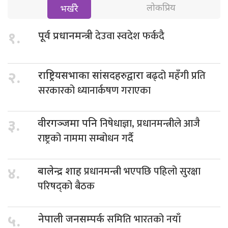
लोकप्रिय
भर्खरै
देउवा स्वदेश फर्कदै
१.
पूर्व प्रधानमन्त्री
बढ्दो महँगी प्रति
२.
राष्ट्रियसभाका सांसदहरुद्वारा
सरकारको ध्यानार्कषण गराएका
निषेधाज्ञा, प्रधानमन्त्रीले आजै
३.
वीरगञ्जमा पनि
राष्ट्रको नाममा सम्बोधन गर्दै
प्रधानमन्त्री भएपछि पहिलो सुरक्षा
४.
बालेन्द्र शाह
परिषद्को बैठक
समिति भारतको नयाँ
५.
नेपाली जनसम्पर्क